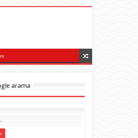
ası
gle arama