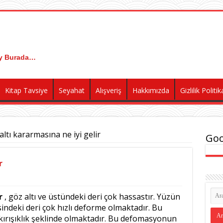
Şey Burada…
Kitap Tavsiye
Seyahat
Alışveriş
Hakkımızda
Gizlilik Politik
altı kararmasına ne iyi gelir
Goo
r
r
,
göz altı ve üstündeki deri çok hassastır. Yüzün
indeki deri çok hızlı deforme olmaktadır. Bu
 kırışıklık şeklinde olmaktadır. Bu defomasyonun