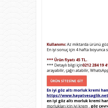
Kullanımı:
Az miktarda ürünü göz
En iyi sonuç için 4 hafta boyunca 
*** Ürün fiyatı 45 TL.
*** Detaylı bilgi için
0212 284 19 4
arayabilir, çağrı atabilir, WhatsAp
ÜRÜN SİTESİNE GİT
En iyi göz altı morluk kremi han
https://www.hayatvesaglik.net/
en iyi göz altı morluk kremi han
morlukları için iyi krem
,
göz çevr