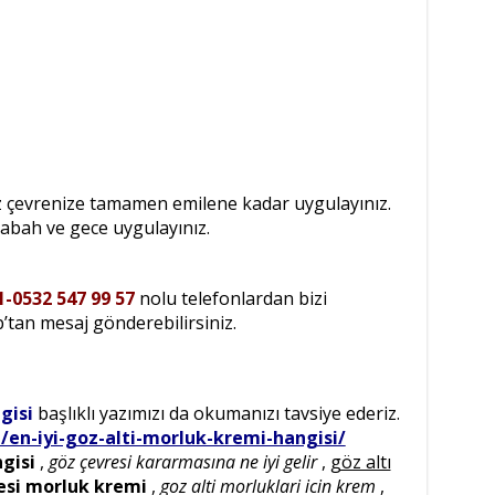
 çevrenize tamamen emilene kadar uygulayınız.
sabah ve gece uygulayınız.
1-0532 547 99 57
nolu telefonlardan bizi
p’tan mesaj gönderebilirsiniz.
gisi
başlıklı yazımızı da okumanızı tavsiye ederiz.
en-iyi-goz-alti-morluk-kremi-hangisi/
gisi
,
göz çevresi kararmasına ne iyi gelir
,
göz altı
esi morluk kremi
,
goz alti morluklari icin krem
,