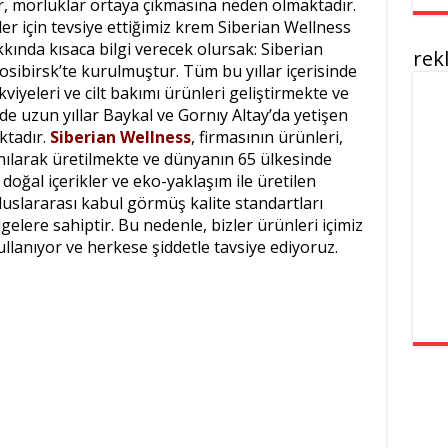
lar, morluklar ortaya çıkmasına neden olmaktadır.
zler için tevsiye ettiğimiz krem Siberian Wellness
kında kısaca bilgi verecek olursak: Siberian
rek
osibirsk’te kurulmuştur. Tüm bu yıllar içerisinde
viyeleri ve cilt bakımı ürünleri geliştirmekte ve
e uzun yıllar Baykal ve Gornıy Altay’da yetişen
ktadır.
Siberian Wellness
, firmasının ürünleri,
nılarak üretilmekte ve dünyanın 65 ülkesinde
 doğal içerikler ve eko-yaklaşım ile üretilen
uslararası kabul görmüş kalite standartları
elere sahiptir. Bu nedenle, bizler ürünleri içimiz
lanıyor ve herkese şiddetle tavsiye ediyoruz.