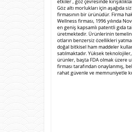
etkiler , göz çevresinde kırışıklık
Göz altı morlukları için aşağıda si
firmasının bir ürünüdür. Firma hak
Wellness firması, 1996 yılında Nov
en geniş kapsamlı patentli gıda tak
üretmektedir. Ürünlerinin temelind
otların benzersiz özellikleri yatma
doğal bitkisel ham maddeler kulla
satılmaktadır. Yüksek teknolojiler,
ürünler, başta FDA olmak üzere ul
firması tarafından onaylanmış, belg
rahat güvenle ve memnuniyetle kul