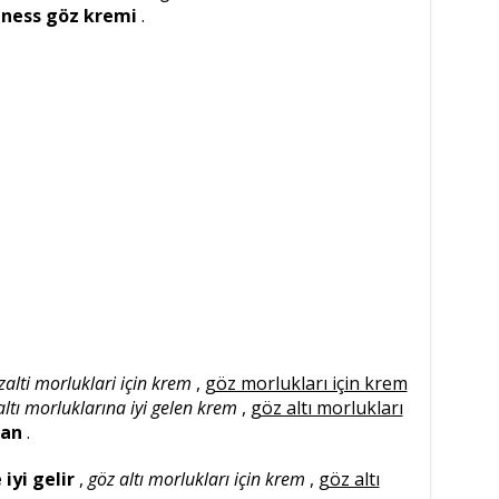
lness göz kremi
.
zalti morluklari için krem
,
göz morlukları için krem
altı morluklarına iyi gelen krem
,
göz altı morlukları
ian
.
iyi gelir
,
göz altı morlukları için krem
,
göz altı