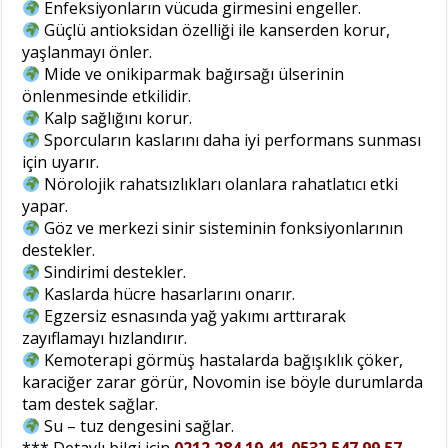
Enfeksiyonların vücuda girmesini engeller.
Güçlü antioksidan özelliği ile kanserden korur,
yaşlanmayı önler.
Mide ve onikiparmak bağırsağı ülserinin
önlenmesinde etkilidir.
Kalp sağlığını korur.
Sporcuların kaslarını daha iyi performans sunması
için uyarır.
Nörolojik rahatsızlıkları olanlara rahatlatıcı etki
yapar.
Göz ve merkezi sinir sisteminin fonksiyonlarının
destekler.
Sindirimi destekler.
Kaslarda hücre hasarlarını onarır.
Egzersiz esnasında yağ yakımı arttırarak
zayıflamayı hızlandırır.
Kemoterapi görmüş hastalarda bağışıklık çöker,
karaciğer zarar görür, Novomin ise böyle durumlarda
tam destek sağlar.
Su – tuz dengesini sağlar.
*** Detaylı bilgi için
0212 284 19 41-0532 547 99 57