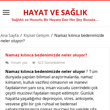
HAYAT VE SAĞLIK
Sağlıklı ve Huzurlu Bir Hayata Dair Her Şey Burada…
Ana Sayfa
/
Kişisel Gelişim
/
Namaz kılınca bedenimizde
neler oluyor?
Namaz kılınca bedenimizde neler oluyor?
Yorum yaz
423 Görüntüleme
Namaz kılınca bedenimizde neler oluyor
? Tüm
dünyada yapılan bilimsel araştırmalarda, namaz
kılmanın, kulluk vazifesi olmasının ve manevi
faydalarının yanı sıra, insan vücudu üzerindeki çok
çeşitli mucizevi faydaları tespit edilmiştir. Günlük
hayatta yaşadığımız depresyon, stres, anksiyete,
vesvese gibi bir çok ruhsal ve bedensel
rahatsızlıklarımıza namaz mucizevi bir şekilde şifa